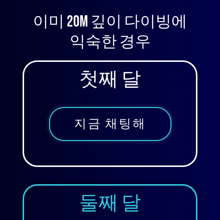
이미 20m 깊이 다이빙에
익숙한 경우
첫째 달
지금 채팅해
둘째 달