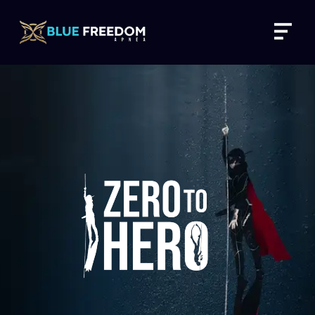
콘
Menu
텐
츠
로
건
너
뛰
기