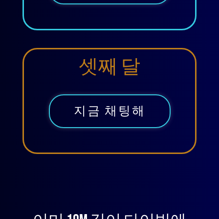
셋째 달
지금 채팅해