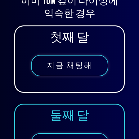
이미 10m 깊이 다이빙에
익숙한 경우
첫째 달
지금 채팅해
둘째 달