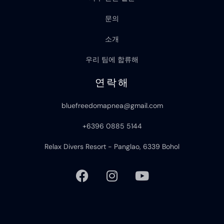
문의
소개
우리 팀에 합류해
연락해
bluefreedomapnea@gmail.com
+6396 0885 5144
Relax Divers Resort - Panglao, 6339 Bohol
F
I
Y
a
n
o
c
s
u
e
t
t
b
a
u