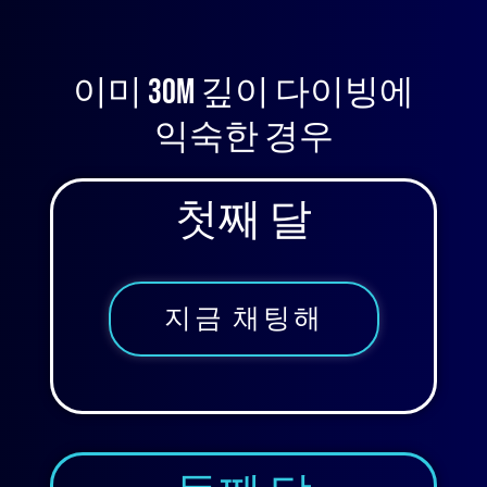
이미 30m 깊이 다이빙에
익숙한 경우
첫째 달
지금 채팅해