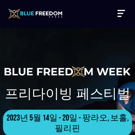
콘
Menu
텐
츠
로
건
너
뛰
기
프리다이빙 페스티벌
2023년 5월 14일 - 20일 - 팡라오, 보홀,
필리핀