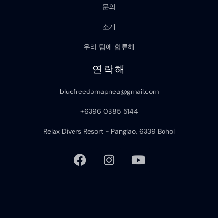
문의
소개
우리 팀에 합류해
연락해
bluefreedomapnea@gmail.com
+6396 0885 5144
Relax Divers Resort - Panglao, 6339 Bohol
F
I
Y
a
n
o
c
s
u
e
t
t
b
a
u
o
g
b