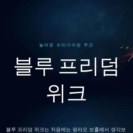
c
s
o
e
t
b
b
a
e
o
g
o
r
k
a
m
놀라운 프리다이빙 주간
블루 프리덤
위크
블루 프리덤 위크는 처음에는 팡라오 보홀에서 생각보